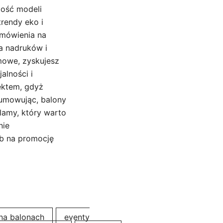
zość modeli
rendy eko i
amówienia na
a nadruków i
mowe, zyskujesz
alności i
ektem, gdyż
sumowując, balony
klamy, który warto
nie
ób na promocję
na balonach
eventy