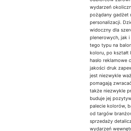
wydarzeń okoliczn
pożądany gadżet r
personalizacji. Dz
widoczny dla szer
plenerowych, jak 
tego typu na bal
koloru, po kształ
hasło reklamowe c
jakości druk zape
jest niezwykle wa
pomagają zwracać 
także niezwykle p
buduje jej pozyty
palecie kolorów, 
od targów branżo
sprzedaży detalic
wydarzeń wewnętrz