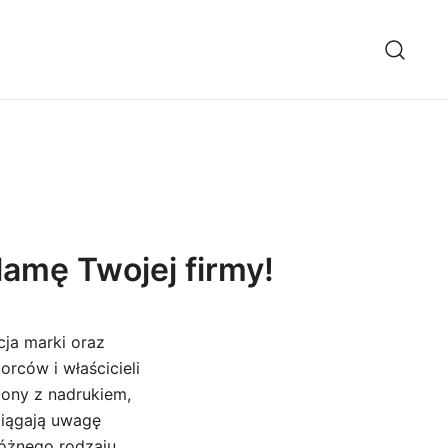
lamę Twojej firmy!
cja marki oraz
rców i właścicieli
lony z nadrukiem,
ciągają uwagę
różnego rodzaju