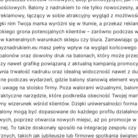
ościowych. Balony z nadrukiem to nie tylko nowoczesny, 
eklamowy, łączący w sobie atrakcyjny wygląd z możliwośc
ięki nim Twoja marka wyróżni się w tłumie, a przekaz rekla
okiego grona potencjalnych klientów – zarówno podczas w
i w kameralnych warunkach sklepu czy biura. Zamawiając 
onyznadrukiem.eu masz pełny wpływ na wygląd końcowego 
t balonów oraz dowolny druk na balonach, który może prze
zy nawet grafikę powiązaną z aktualną kampanią promocy
wnia trwałość nadruku oraz idealną widoczność nawet z duż
żne podczas wydarzeń, gdzie balony stanowią element wystr
uwagę na stoisko firmy. Poza walorami wizualnymi, balon
raktyczne narzędzie, które podkreśla obecność Twojej mark
wny wizerunek wśród klientów. Dzięki uniwersalności forma 
balony mogą być dopasowane do każdego profilu działalnoś
wych, poprzez otwarcia nowych miejsc, aż po promocje w
znej. To także doskonały sposób na integrację zespołu czy 
nych, takich jak jubileusze lub firmowe spotkania świąte