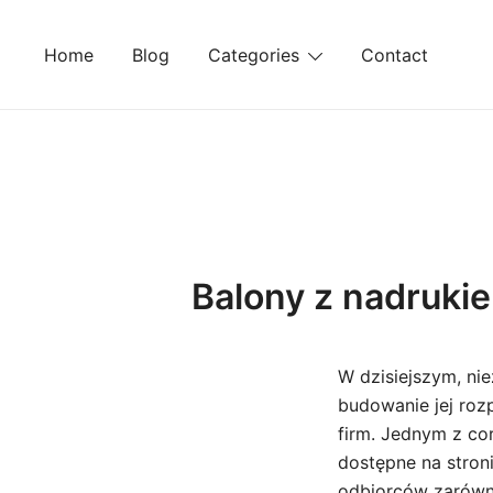
Skip
to
Home
Blog
Categories
Contact
content
Balony z nadrukie
W dzisiejszym, ni
budowanie jej roz
firm. Jednym z co
dostępne na stron
odbiorców zarówno