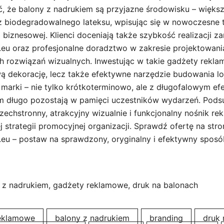
, że balony z nadrukiem są przyjazne środowisku – więks
 biodegradowalnego lateksu, wpisując się w nowoczesne t
 biznesowej. Klienci doceniają także szybkość realizacji z
eu oraz profesjonalne doradztwo w zakresie projektowani
h rozwiązań wizualnych. Inwestując w takie gadżety rekla
ą dekorację, lecz także efektywne narzędzie budowania loj
marki – nie tylko krótkoterminowo, ale z długofalowym ef
em długo pozostają w pamięci uczestników wydarzeń. Pod
echstronny, atrakcyjny wizualnie i funkcjonalny nośnik re
strategii promocyjnej organizacji. Sprawdź ofertę na stro
eu – postaw na sprawdzony, oryginalny i efektywny spos
 z nadrukiem, gadżety reklamowe, druk na balonach
reklamowe
balony z nadrukiem
branding
druk 