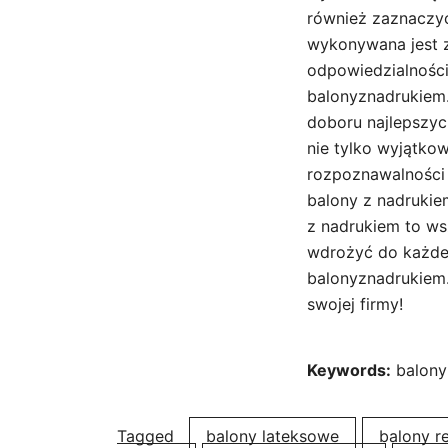
również zaznaczyć
wykonywana jest z
odpowiedzialności
balonyznadrukiem.
doboru najlepszyc
nie tylko wyjątkow
rozpoznawalności 
balony z nadruki
z nadrukiem to wsz
wdrożyć do każdej 
balonyznadrukiem.
swojej firmy!
Keywords:
balony
Tagged
balony lateksowe
balony 