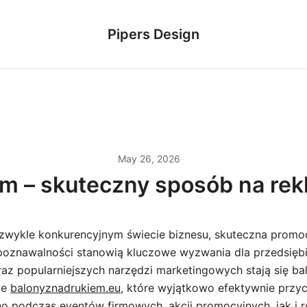
Pipers Design
May 26, 2026
m – skuteczny sposób na rek
ezwykle konkurencyjnym świecie biznesu, skuteczna promo
poznawalności stanowią kluczowe wyzwania dla przedsiębio
raz popularniejszych narzędzi marketingowych stają się ba
ie
balonyznadrukiem.eu
, które wyjątkowo efektywnie przy
 podczas eventów firmowych, akcji promocyjnych, jak i 