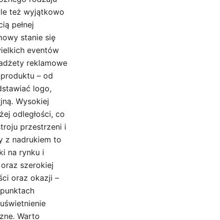
ale też wyjątkowo
ią pełnej
mowy stanie się
ielkich eventów
gadżety reklamowe
produktu – od
dstawiać logo,
jną. Wysokiej
ej odległości, co
oju przestrzeni i
y z nadrukiem to
i na rynku i
oraz szerokiej
ci oraz okazji –
 punktach
uświetnienie
czne. Warto