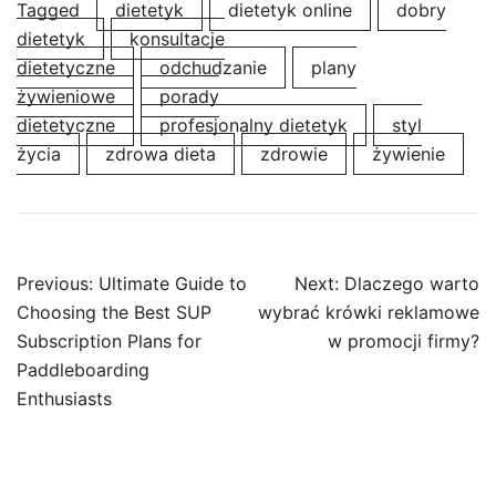
Tagged
dietetyk
dietetyk online
dobry
dietetyk
konsultacje
dietetyczne
odchudzanie
plany
żywieniowe
porady
dietetyczne
profesjonalny dietetyk
styl
życia
zdrowa dieta
zdrowie
żywienie
Post
Previous:
Ultimate Guide to
Next:
Dlaczego warto
navigation
Choosing the Best SUP
wybrać krówki reklamowe
Subscription Plans for
w promocji firmy?
Paddleboarding
Enthusiasts