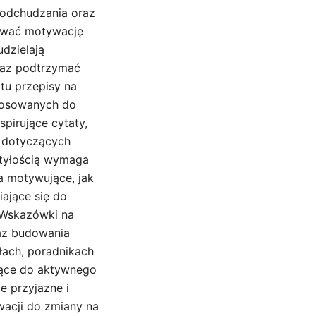
 odchudzania oraz
ować motywację
udzielają
raz podtrzymać
u przepisy na
stosowanych do
spirujące cytaty,
h dotyczących
otyłością wymaga
a motywujące, jak
ające się do
 Wskazówki na
raz budowania
ach, poradnikach
ające do aktywnego
e przyjazne i
wacji do zmiany na