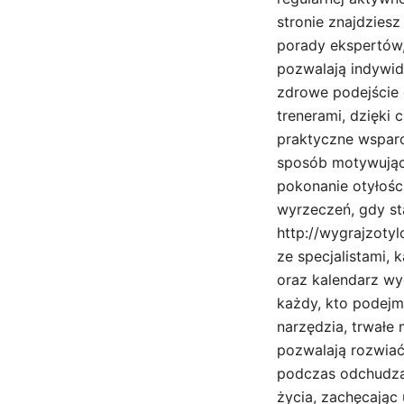
stronie znajdzies
porady ekspertów,
pozwalają indywid
zdrowe podejście 
trenerami, dzięki
praktyczne wspar
sposób motywujący
pokonanie otyłośc
wyrzeczeń, gdy st
http://wygrajzotyl
ze specjalistami,
oraz kalendarz wy
każdy, kto podej
narzędzia, trwałe
pozwalają rozwiać
podczas odchudzan
życia, zachęcając