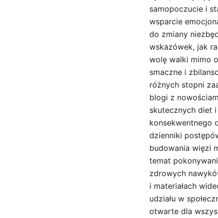
samopoczucie i st
wsparcie emocjon
do zmiany niezbędn
wskazówek, jak ra
wolę walki mimo 
smaczne i zbilan
różnych stopni zaa
blogi z nowościam
skutecznych diet 
konsekwentnego dz
dzienniki postępó
budowania więzi 
temat pokonywania
zdrowych nawyków
i materiałach wid
udziału w społeczn
otwarte dla wszys