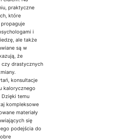
iu, praktyczne
ch, które
 propaguje
psychologami i
iedzę, ale także
awiane są w
kazują, że
k czy drastycznych
zmiany.
tań, konsultacje
su kalorycznego
. Dzięki temu
utaj kompleksowe
towane materiały
wiających się
wego podejścia do
dobre