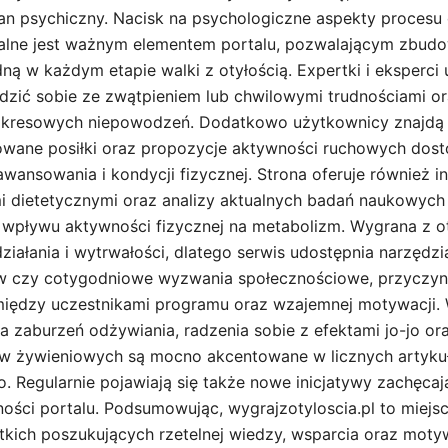
an psychiczny. Nacisk na psychologiczne aspekty procesu
alne jest ważnym elementem portalu, pozwalającym zbud
ą w każdym etapie walki z otyłością. Expertki i eksperci 
dzić sobie ze zwątpieniem lub chwilowymi trudnościami o
okresowych niepowodzeń. Dodatkowo użytkownicy znajdą t
sowane posiłki oraz propozycje aktywności ruchowych do
wansowania i kondycji fizycznej. Strona oferuje również in
i dietetycznymi oraz analizy aktualnych badań naukowyc
i wpływu aktywności fizycznej na metabolizm. Wygrana z 
iałania i wytrwałości, dlatego serwis udostępnia narzędzi
w czy cotygodniowe wyzwania społecznościowe, przyczyni
między uczestnikami programu oraz wzajemnej motywacji.
 zaburzeń odżywiania, radzenia sobie z efektami jo-jo o
 żywieniowych są mocno akcentowane w licznych artykuł
eo. Regularnie pojawiają się także nowe inicjatywy zachęc
ości portalu. Podsumowując, wygrajzotyloscia.pl to miejsc
tkich poszukujących rzetelnej wiedzy, wsparcia oraz moty