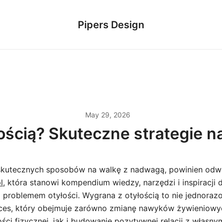
Pipers Design
May 29, 2026
ością? Skuteczne strategie 
skutecznych sposobów na walkę z nadwagą, powinien odwi
l
, która stanowi kompendium wiedzy, narzędzi i inspiracji 
z problemem otyłości. Wygrana z otyłością to nie jednorazo
ces, który obejmuje zarówno zmianę nawyków żywieniowy
ści fizycznej, jak i budowanie pozytywnej relacji z własny