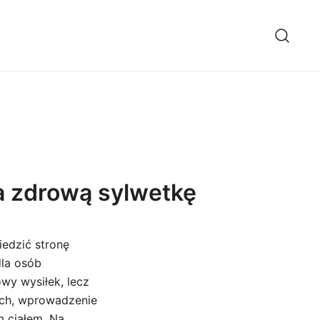
na zdrową sylwetkę
edzić stronę
dla osób
wy wysiłek, lecz
ch, wprowadzenie
m ciałem. Na