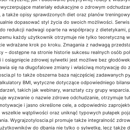
z wyczerpujące materiały edukacyjne o zdrowym odchudzan
 a także opisy sprawdzonych diet oraz planów treningowy
ualnie dopasować styl życia do swoich możliwości. Serwis
do redukcji nadwagi oparte na współpracy z dietetykami, 
 czemu każdy użytkownik otrzymuje nie tylko teoretyczną w
cie wdrażane krok po kroku. Zmagania z nadwagą przedst
 – dostępne na stronie historie sukcesu realnych osób po
i i osiągnięcie zdrowej sylwetki jest możliwe bez głodówe
awia się na długofalowe zmiany i właściwą motywację do 
oscia.pl to także obszerna baza najczęściej zadawanych py
 kalkulatory BMI, wytyczne dotyczące odpowiedniego bilan
darzeń, takich jak webinary, warsztaty czy grupy wsparcia
muje wyzwanie o nazwie zdrowe odchudzanie, otrzymuje t
 motywacje i jasno określone cele, a odpowiednio zaprojek
 wszelkie wątpliwości oraz uniknąć typowych pułapek poja
ia. Wygrajzotyloscia.pl promuje także integralność zdro
 użytkowników do dbania nie tylko o sylwetkę, lecz także 