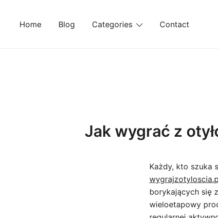
Skip
to
Home
Blog
Categories
Contact
content
Jak wygrać z otył
Każdy, kto szuka 
wygrajzotyloscia.p
borykających się 
wieloetapowy pro
regularnej aktywno