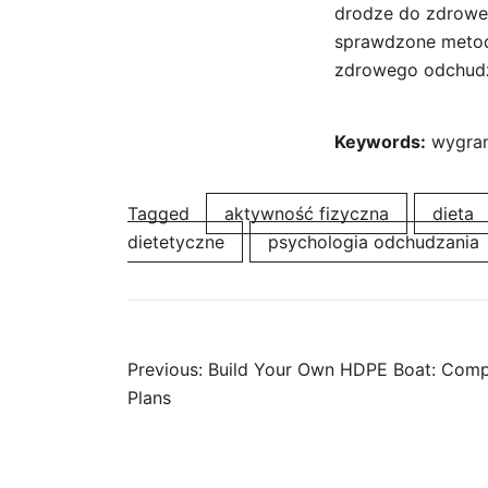
drodze do zdrowego
sprawdzone metody
zdrowego odchudz
Keywords:
wygran
Tagged
aktywność fizyczna
dieta
dietetyczne
psychologia odchudzania
Post
Previous:
Build Your Own HDPE Boat: Compl
Plans
navigation