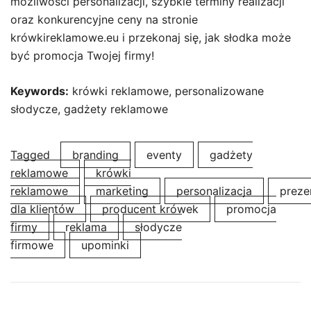
możliwości personalizacji, szybkie terminy realizacji
oraz konkurencyjne ceny na stronie
krówkireklamowe.eu i przekonaj się, jak słodka może
być promocja Twojej firmy!
Keywords:
krówki reklamowe, personalizowane
słodycze, gadżety reklamowe
Tagged
branding
eventy
gadżety
reklamowe
krówki
reklamowe
marketing
personalizacja
preze
dla klientów
producent krówek
promocja
firmy
reklama
słodycze
firmowe
upominki