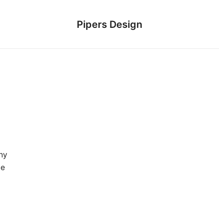
Pipers Design
ny
le
]