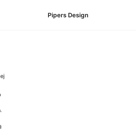
Pipers Design
ej
a
.
ą