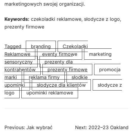
marketingowych swojej organizacji.
Keywords:
czekoladki reklamowe, słodycze z logo,
prezenty firmowe
Tagged
branding
Czekoladki
Reklamowe
eventy firmowe
marketing
sensoryczny
prezenty dla
kontrahentów
prezenty firmowe
promocja
marki
reklama firmy
słodkie
upominki
słodycze dla klientów
słodycze z
logo
upominki reklamowe
Post
Previous:
Jak wybrać
Next:
2022–23 Oakland