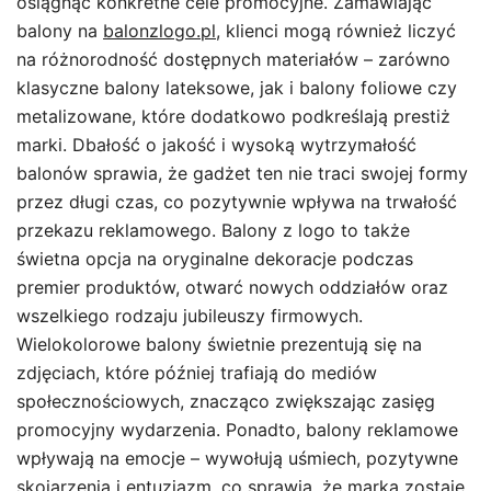
osiągnąć konkretne cele promocyjne. Zamawiając
balony na
balonzlogo.pl
, klienci mogą również liczyć
na różnorodność dostępnych materiałów – zarówno
klasyczne balony lateksowe, jak i balony foliowe czy
metalizowane, które dodatkowo podkreślają prestiż
marki. Dbałość o jakość i wysoką wytrzymałość
balonów sprawia, że gadżet ten nie traci swojej formy
przez długi czas, co pozytywnie wpływa na trwałość
przekazu reklamowego. Balony z logo to także
świetna opcja na oryginalne dekoracje podczas
premier produktów, otwarć nowych oddziałów oraz
wszelkiego rodzaju jubileuszy firmowych.
Wielokolorowe balony świetnie prezentują się na
zdjęciach, które później trafiają do mediów
społecznościowych, znacząco zwiększając zasięg
promocyjny wydarzenia. Ponadto, balony reklamowe
wpływają na emocje – wywołują uśmiech, pozytywne
skojarzenia i entuzjazm, co sprawia, że marka zostaje