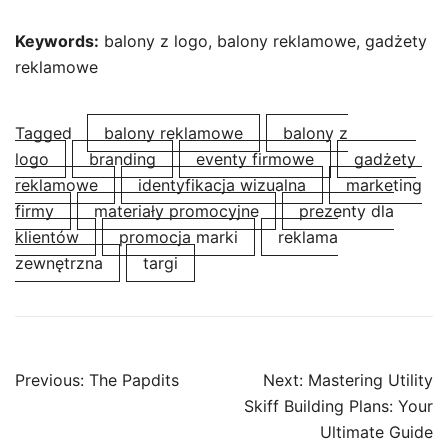
Keywords:
balony z logo, balony reklamowe, gadżety
reklamowe
Tagged
balony reklamowe
balony z
logo
branding
eventy firmowe
gadżety
reklamowe
identyfikacja wizualna
marketing
firmy
materiały promocyjne
prezenty dla
klientów
promocja marki
reklama
zewnętrzna
targi
Post
Previous:
The Papdits
Next:
Mastering Utility
navigation
Skiff Building Plans: Your
Ultimate Guide