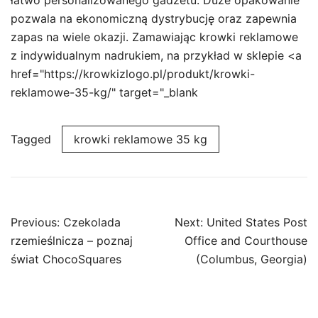
łatwo personalizowanego gadżetu. Duże opakowanie
pozwala na ekonomiczną dystrybucję oraz zapewnia
zapas na wiele okazji. Zamawiając krowki reklamowe
z indywidualnym nadrukiem, na przykład w sklepie <a
href="https://krowkizlogo.pl/produkt/krowki-
reklamowe-35-kg/" target="_blank
Tagged
krowki reklamowe 35 kg
Post
Previous:
Czekolada
Next:
United States Post
navigation
rzemieślnicza – poznaj
Office and Courthouse
świat ChocoSquares
(Columbus, Georgia)